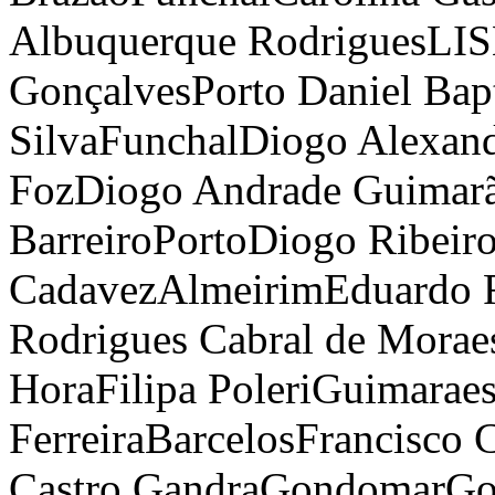
Albuquerque Rodrigues
LI
Gonçalves
Porto
Daniel Bapt
Silva
Funchal
Diogo Alexan
Foz
Diogo Andrade Guimar
Barreiro
Porto
Diogo Ribeir
Cadavez
Almeirim
Eduardo 
Rodrigues Cabral de Morae
Hora
Filipa Poleri
Guimarae
Ferreira
Barcelos
Francisco 
Castro Gandra
Gondomar
Go