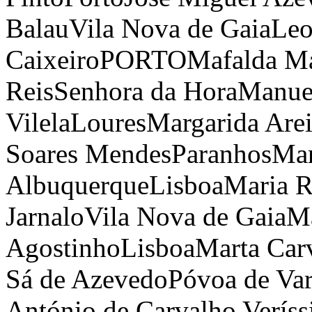
Balau
Vila Nova de Gaia
Leo
Caixeiro
PORTO
Mafalda Ma
Reis
Senhora da Hora
Manuel
Vilela
Loures
Margarida Arei
Soares Mendes
Paranhos
Mar
Albuquerque
Lisboa
Maria R
Jarnalo
Vila Nova de Gaia
Ma
Agostinho
Lisboa
Marta Car
Sá de Azevedo
Póvoa de Va
António de Carvalho Verís