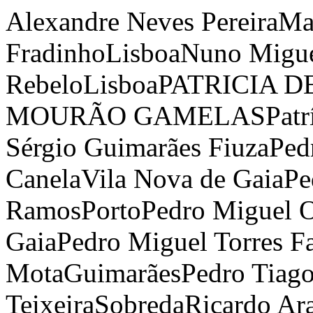
Alexandre Neves Pereira
Ma
Fradinho
Lisboa
Nuno Migue
Rebelo
Lisboa
PATRICIA D
MOURÃO GAMELAS
Patr
Sérgio Guimarães Fiuza
Ped
Canela
Vila Nova de Gaia
Pe
Ramos
Porto
Pedro Miguel 
Gaia
Pedro Miguel Torres F
Mota
Guimarães
Pedro Tiag
Teixeira
Sobreda
Ricardo Ara