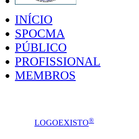
INÍCIO
SPOCMA
PÚBLICO
PROFISSIONAL
MEMBROS
SPOCMA - Sociedade P
Calçada de Arroios, 16C, sala 3, 1
Todos os direitos reservados © 2014
®
design ::
LOGOEXISTO