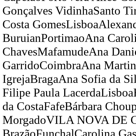
Gonçalves Vidinha
Santo Ti
Costa Gomes
Lisboa
Alexand
Buruian
Portimao
Ana Carol
Chaves
Mafamude
Ana Danie
Garrido
Coimbra
Ana Martin
Igreja
Braga
Ana Sofia da Si
Filipe Paula Lacerda
Lisboa
da Costa
Fafe
Bárbara Choup
Morgado
VILA NOVA DE 
Brazão
Funchal
Carolina Ga