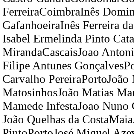
Ferreira
Coimbra
Inês Domi
Gafanhoeira
Inês Ferreira d
Isabel Ermelinda Pinto Cata
Miranda
Cascais
Joao Antoni
Filipe Antunes Gonçalves
P
Carvalho Pereira
Porto
João 
Matosinhos
João Matias Ma
Mamede Infesta
Joao Nuno 
João Quelhas da Costa
Maia
Pinto
Porto
José Miguel Aze