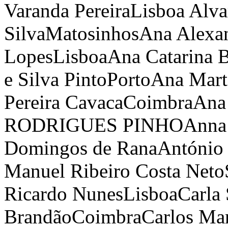
Varanda Pereira
Lisboa
Alva
Silva
Matosinhos
Ana Alexan
Lopes
Lisboa
Ana Catarina 
e Silva Pinto
Porto
Ana Mart
Pereira Cavaca
Coimbra
Ana 
RODRIGUES PINHO
Anna
Domingos de Rana
António 
Manuel Ribeiro Costa Neto
Ricardo Nunes
Lisboa
Carla
Brandão
Coimbra
Carlos Ma