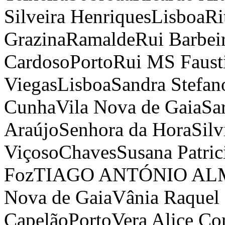
Silveira Henriques
Lisboa
Ri
Grazina
Ramalde
Rui Barbei
Cardoso
Porto
Rui MS Faust
Viegas
Lisboa
Sandra Stefan
Cunha
Vila Nova de Gaia
Sa
Araújo
Senhora da Hora
Silv
Viçoso
Chaves
Susana Patric
Foz
TIAGO ANTÓNIO AL
Nova de Gaia
Vânia Raquel 
Capelão
Porto
Vera Alice Co