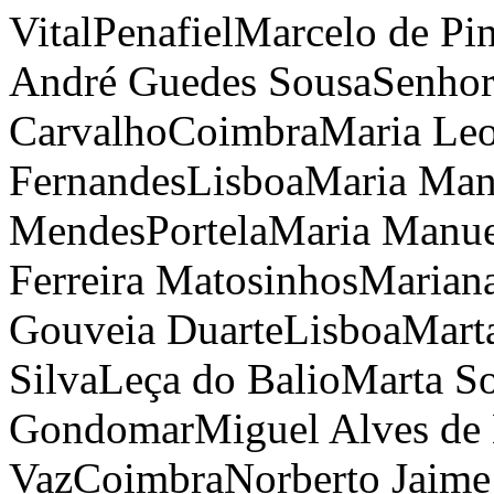
Vital
Penafiel
Marcelo de Pin
André Guedes Sousa
Senhor
Carvalho
Coimbra
Maria Le
Fernandes
Lisboa
Maria Man
Mendes
Portela
Maria Manu
Ferreira
Matosinhos
Mariana
Gouveia Duarte
Lisboa
Mart
Silva
Leça do Balio
Marta So
Gondomar
Miguel Alves de
Vaz
Coimbra
Norberto Jaim