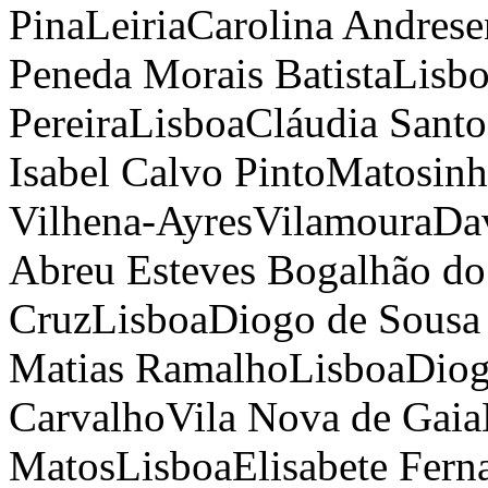
Pina
Leiria
Carolina Andrese
Peneda Morais Batista
Lisb
Pereira
Lisboa
Cláudia Santo
Isabel Calvo Pinto
Matosinh
Vilhena-Ayres
Vilamoura
Dav
Abreu Esteves Bogalhão do
Cruz
Lisboa
Diogo de Sousa
Matias Ramalho
Lisboa
Diog
Carvalho
Vila Nova de Gaia
Matos
Lisboa
Elisabete Fer