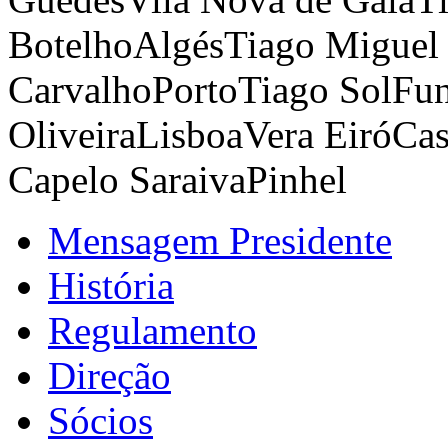
Botelho
Algés
Tiago Miguel 
Carvalho
Porto
Tiago Sol
Fun
Oliveira
Lisboa
Vera Eiró
Cas
Capelo Saraiva
Pinhel
Mensagem Presidente
História
Regulamento
Direção
Sócios