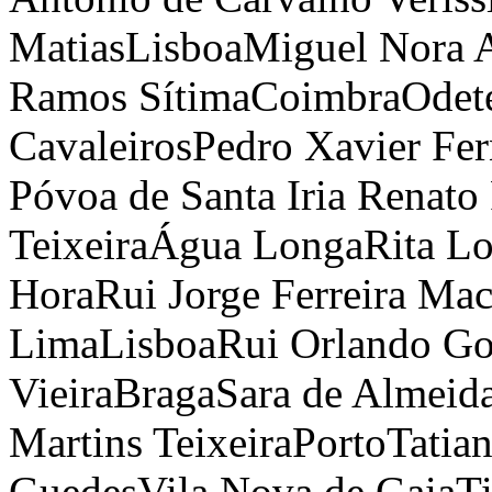
Matias
Lisboa
Miguel Nora 
Ramos Sítima
Coimbra
Odet
Cavaleiros
Pedro Xavier Fe
Póvoa de Santa Iria
Renato
Teixeira
Água Longa
Rita L
Hora
Rui Jorge Ferreira Ma
Lima
Lisboa
Rui Orlando Go
Vieira
Braga
Sara de Almeid
Martins Teixeira
Porto
Tatia
Guedes
Vila Nova de Gaia
T