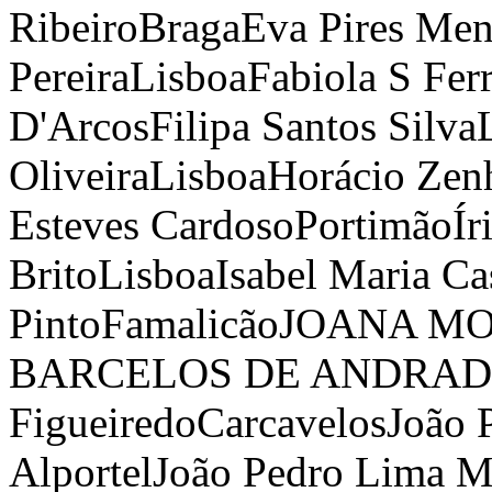
Ribeiro
Braga
Eva Pires Me
Pereira
Lisboa
Fabiola S Ferr
D'Arcos
Filipa Santos Silva
Oliveira
Lisboa
Horácio Zen
Esteves Cardoso
Portimão
Ír
Brito
Lisboa
Isabel Maria Ca
Pinto
Famalicão
JOANA MO
BARCELOS DE ANDRAD
Figueiredo
Carcavelos
João 
Alportel
João Pedro Lima M