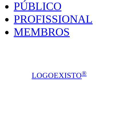
PÚBLICO
PROFISSIONAL
MEMBROS
SPOCMA - Sociedade P
Calçada de Arroios, 16C, sala 3, 1
Todos os direitos reservados © 2014
®
design ::
LOGOEXISTO