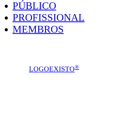
PÚBLICO
PROFISSIONAL
MEMBROS
SPOCMA - Sociedade P
Calçada de Arroios, 16C, sala 3, 1
Todos os direitos reservados © 2014
®
design ::
LOGOEXISTO