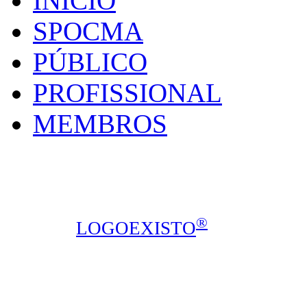
INÍCIO
SPOCMA
PÚBLICO
PROFISSIONAL
MEMBROS
SPOCMA - Sociedade P
Calçada de Arroios, 16C, sala 3, 1
Todos os direitos reservados © 2014
®
design ::
LOGOEXISTO